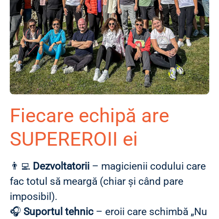
Fiecare echipă are
SUPEREROII ei
👨‍💻
Dezvoltatorii
– magicienii codului care
fac totul să meargă (chiar și când pare
imposibil).
🎧
Suportul tehnic
– eroii care schimbă „Nu