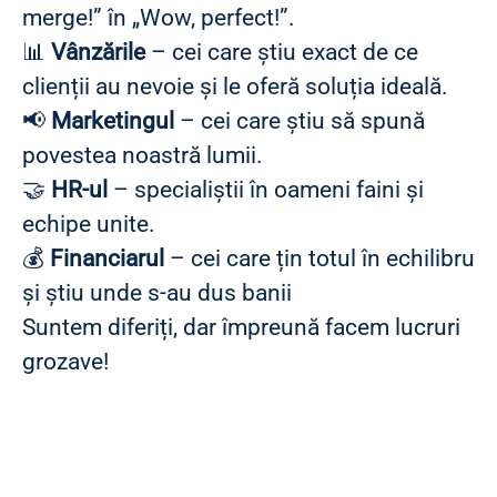
merge!” în „Wow, perfect!”.
📊
Vânzările
– cei care știu exact de ce
clienții au nevoie și le oferă soluția ideală.
📢
Marketingul
– cei care știu să spună
povestea noastră lumii.
🤝
HR-ul
– specialiștii în oameni faini și
echipe unite.
💰
Financiarul
– cei care țin totul în echilibru
și știu unde s-au dus banii
Suntem diferiți, dar împreună facem lucruri
grozave!