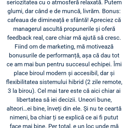
seriozitatea cu o atmosferă relaxată. Putem
glumi, dar când e de muncă, livrăm. Bonus:
cafeaua de dimineață e sfântă! Apreciez că
managerul ascultă propunerile și oferă
feedback real, care chiar mă ajută să cresc.
Fiind om de marketing, mă motivează
bonusurile de performanță, așa că dau tot
ce am mai bun pentru succesul echipei. Îmi
place biroul modern și accesibil, dar și
flexibilitatea sistemului hibrid (2 zile remote,
3 la birou). Cel mai tare este că aici chiar ai
libertatea să iei decizii. Uneori bune,
alteori…ei bine, înveți din ele. Și nu te ceartă
nimeni, ba chiar ți se explică ce ai fi putut
face mai bine. Per total, e un loc unde mă