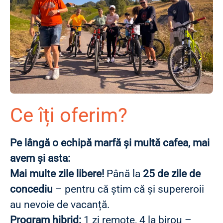
Ce îți oferim?
Pe lângă o echipă marfă și multă cafea, mai
avem și asta:
Mai multe zile libere!
Până la
25 de zile de
concediu
– pentru că știm că și supereroii
au nevoie de vacanță.
Program hibrid:
1 zi remote, 4 la birou –